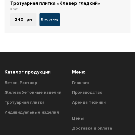
Тротуарная плитка «Клевер гладкий»
Код:
240
грн
В корзину
Каталог продукции
Меню
Бетон, Раствор
Главная
Железобетонные изделия
Производство
Тротуарная плитка
Аренда техники
Индивидуальные изделия
Цены
Доставка и оплата