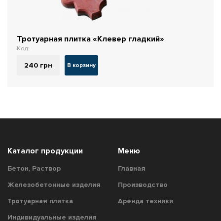
Тротуарная плитка «Клевер гладкий»
Код:
240
грн
В корзину
Каталог продукции
Меню
Бетон, Раствор
Главная
Железобетонные изделия
Производство
Тротуарная плитка
Аренда техники
Индивидуальные изделия