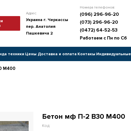
Номера телефонов:
Адрес:
(096) 296-96-20
Украина г. Черкассы
ии
(073) 296-96-20
в
пер. Анатолия
(0472) 64-52-53
Пашкевича 2
Работаем с Пн по Сб
нда техники
Цены
Доставка и оплата
Контакы
Индивидуальные
30 М400
Бетон мф П-2 В30 М400
Код: