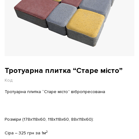
Тротуарна плитка “Старе місто”
Код:
Тротуарна плитка “Старе місто” вібропресована
Розміри (178х118х60, 118х118х60, 88х118х60):
2
Сіра – 325 грн за 1м