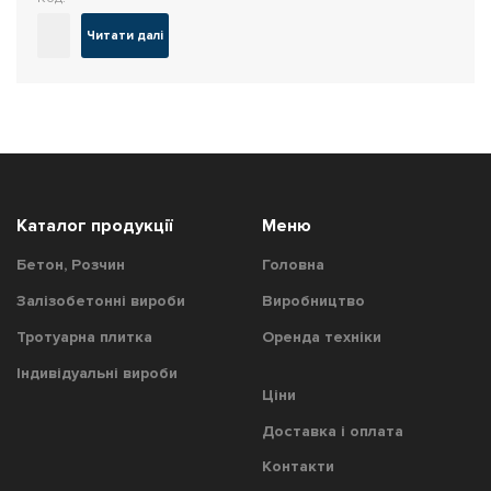
Читати далі
Каталог продукції
Меню
Бетон, Розчин
Головна
Залізобетонні вироби
Виробництво
Тротуарна плитка
Оренда техніки
Індивідуальні вироби
Цiни
Доставка і оплата
Контакти