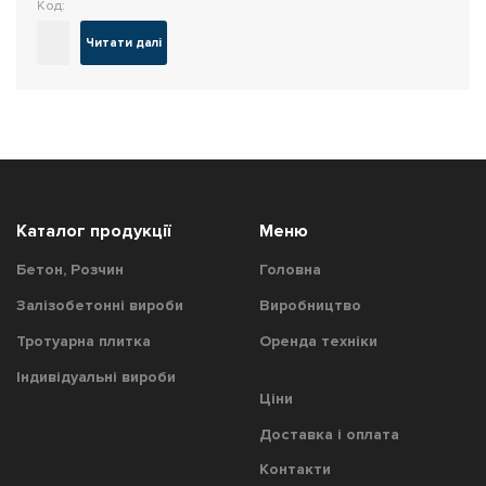
Код:
Читати далі
Каталог продукції
Меню
Бетон, Розчин
Головна
Залізобетонні вироби
Виробництво
Тротуарна плитка
Оренда техніки
Індивідуальні вироби
Цiни
Доставка і оплата
Контакти