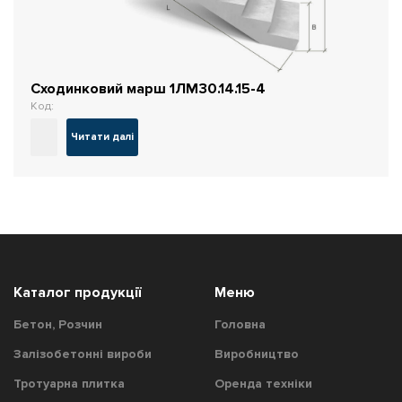
Сходинковий марш 1ЛМ30.14.15-4
Код:
Читати далі
Каталог продукції
Меню
Бетон, Розчин
Головна
Залізобетонні вироби
Виробництво
Тротуарна плитка
Оренда техніки