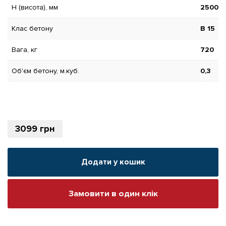
H (висота), мм
2500
Клас бетону
В 15
Вага, кг
720
Об'єм бетону, м.куб.
0,3
3099
грн
Додати у кошик
Замовити в один клік