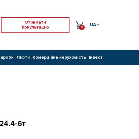
Отримати
UA
конультацію
0
вироби
Ліфти
Комерційна нерухомість
Інвест
24.4-6т