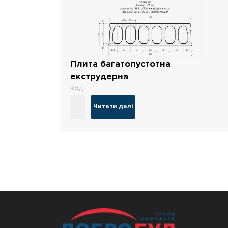
Плита багатопустотна
екструдерна
Код:
Читати далі