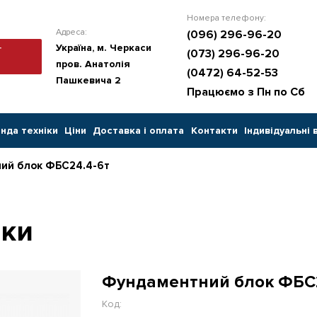
Номера телефону:
Адреса:
(096) 296-96-20
Україна, м. Черкаси
ї
(073) 296-96-20
пров. Анатолія
(0472) 64-52-53
Пашкевича 2
Працюємо з Пн по Сб
нда техніки
Цiни
Доставка і оплата
Контакти
Індивідуальні 
ий блок ФБС24.4-6т
оки
Фундаментний блок ФБС
Код: