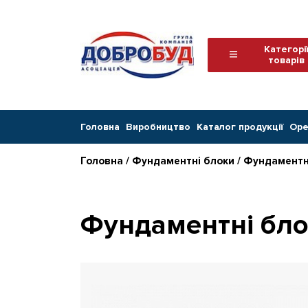
Категорі
товарів
Головна
Виробництво
Каталог продукції
Оре
Головна
/
Фундаментні блоки
/ Фундаментн
Фундаментні бл