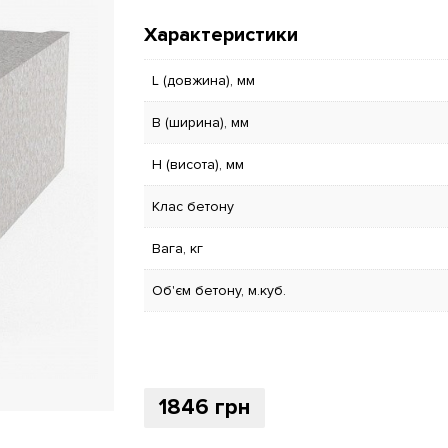
Характеристики
L (довжина), мм
B (ширина), мм
H (висота), мм
Клас бетону
Вага, кг
Об'єм бетону, м.куб.
1846
грн