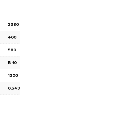
2380
400
580
В 10
1300
0,543